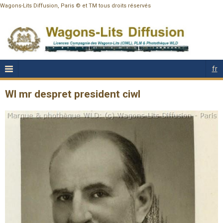
Wagons-Lits Diffusion, Paris © et TM tous droits réservés
fr
Wl mr despret president ciwl