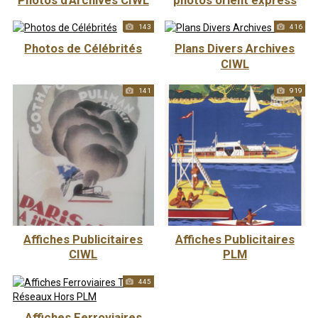
143
416
Photos de Célébrités
Plans Divers Archives
CIWL
141
919
Affiches Publicitaires
Affiches Publicitaires
CIWL
PLM
445
Affiches Ferroviaires