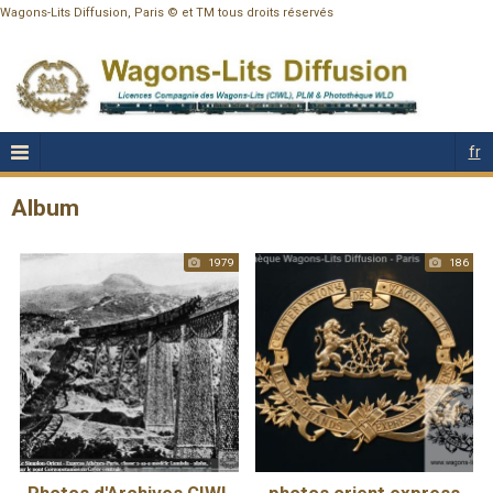
Wagons-Lits Diffusion, Paris © et TM tous droits réservés
fr
Album
1979
186
Photos d'Archives CIWL
photos orient express