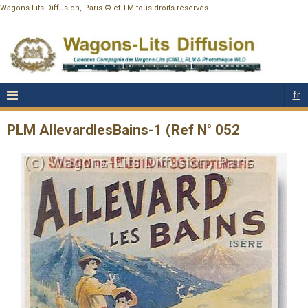
Wagons-Lits Diffusion, Paris © et TM tous droits réservés
fr
PLM AllevardlesBains-1 (Ref N° 052