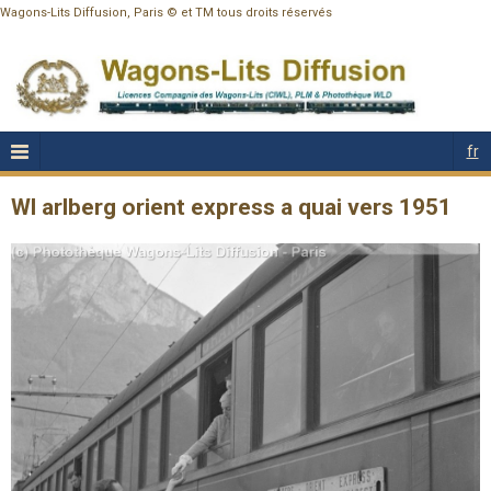
Wagons-Lits Diffusion, Paris © et TM tous droits réservés
fr
Wl arlberg orient express a quai vers 1951