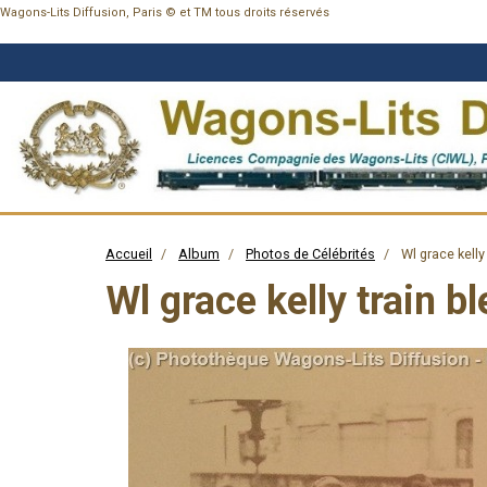
Wagons-Lits Diffusion, Paris © et TM tous droits réservés
Accueil
Album
Photos de Célébrités
Wl grace kelly
Wl grace kelly train b