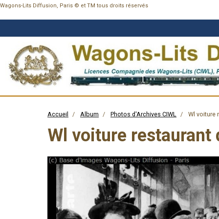
Wagons-Lits Diffusion, Paris © et TM tous droits réservés
Accueil
Album
Photos d'Archives CIWL
Wl voiture 
Wl voiture restaurant 