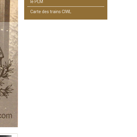
le PLM
Carte des trains CIWL