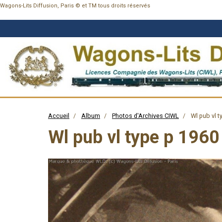
Wagons-Lits Diffusion, Paris © et TM tous droits réservés
Accueil
Album
Photos d'Archives CIWL
Wl pub vl t
Wl pub vl type p 1960