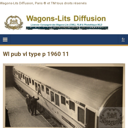
Wagons-Lits Diffusion, Paris © et TM tous droits réservés
fr
Wl pub vl type p 1960 11