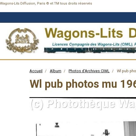
Wagons-Lits Diffusion, Paris © et TM tous droits réservés
Accueil
Album
Photos d'Archives CIWL
Wl pub pho
Wl pub photos mu 19