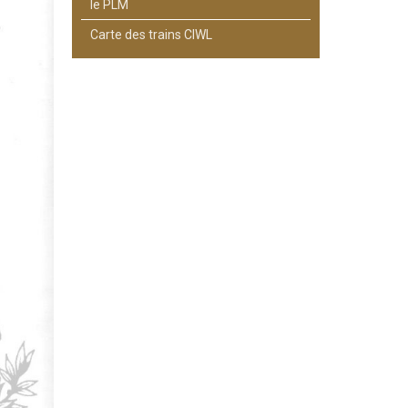
le PLM
Carte des trains CIWL