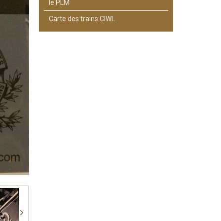
le PLM
Carte des trains CIWL