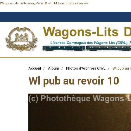
Wagons-Lits Diffusion, Paris © et TM tous droits réservés
Accueil
Album
Photos d'Archives CIWL
Wl pub au r
Wl pub au revoir 10