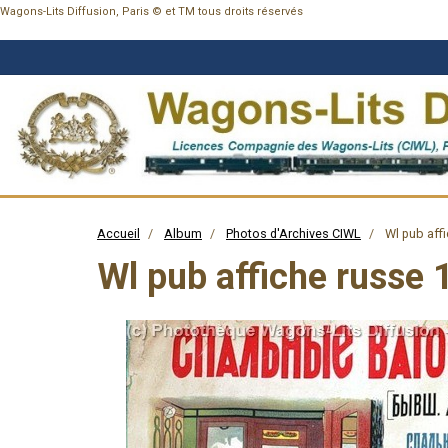
Wagons-Lits Diffusion, Paris © et TM tous droits réservés
Accueil
Album
Photos d'Archives CIWL
Wl pub affi
Wl pub affiche russe 