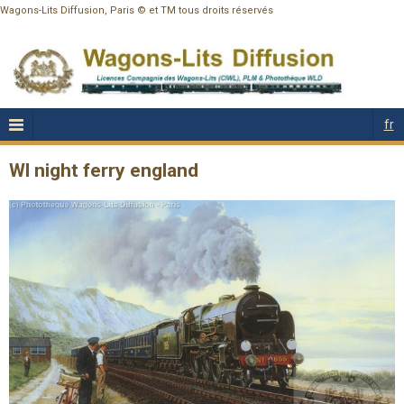
Wagons-Lits Diffusion, Paris © et TM tous droits réservés
fr
Wl night ferry england