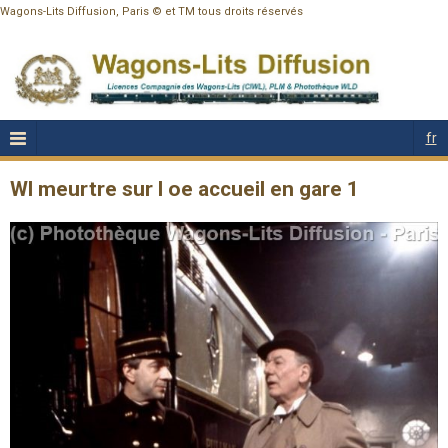
Wagons-Lits Diffusion, Paris © et TM tous droits réservés
fr
Wl meurtre sur l oe accueil en gare 1