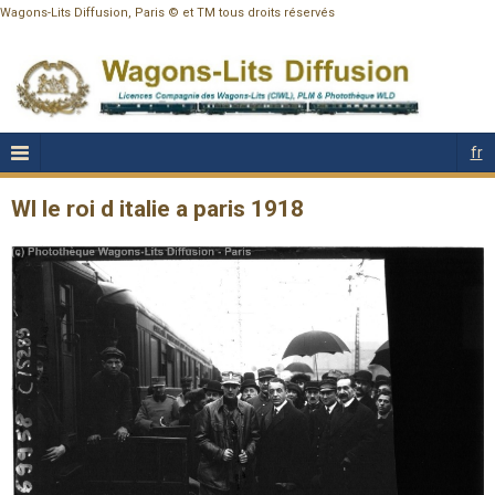
Wagons-Lits Diffusion, Paris © et TM tous droits réservés
fr
Wl le roi d italie a paris 1918