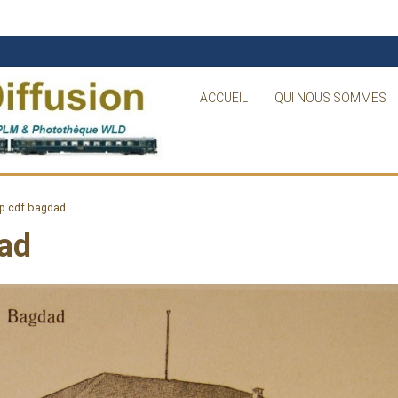
ACCUEIL
QUI NOUS SOMMES
ep cdf bagdad
dad