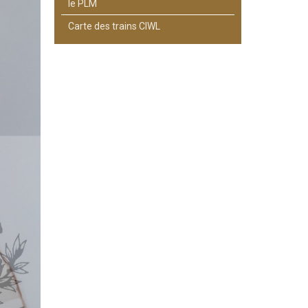
le PLM
Carte des trains CIWL