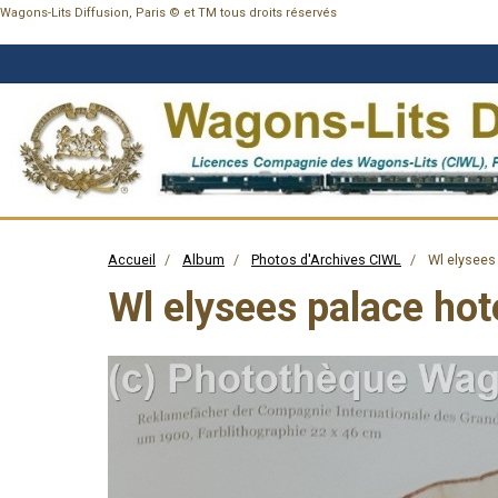
Wagons-Lits Diffusion, Paris © et TM tous droits réservés
Accueil
Album
Photos d'Archives CIWL
Wl elysees 
Wl elysees palace hote