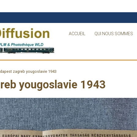
ACCUEIL
QUI NOUS SOMMES
udapest zagreb yougoslavie 1943
greb yougoslavie 1943