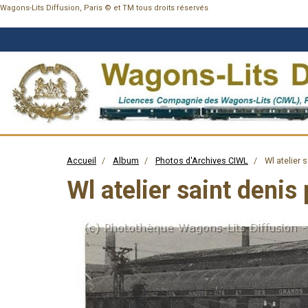
Wagons-Lits Diffusion, Paris © et TM tous droits réservés
Accueil
Album
Photos d'Archives CIWL
Wl atelier 
Wl atelier saint denis