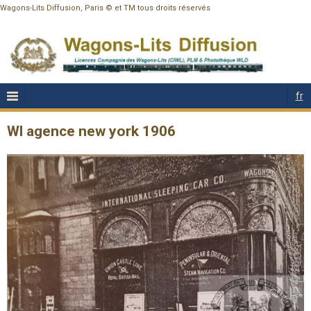
Wagons-Lits Diffusion, Paris © et TM tous droits réservés
fr
Wl agence new york 1906