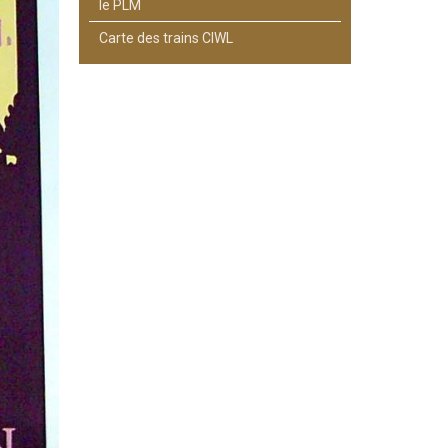
le PLM
Carte des trains CIWL