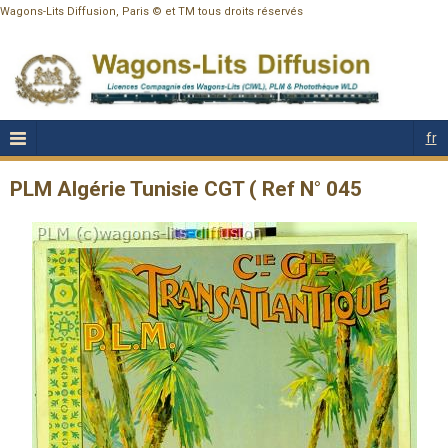
Wagons-Lits Diffusion, Paris © et TM tous droits réservés
fr
PLM Algérie Tunisie CGT ( Ref N° 045