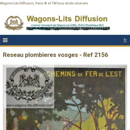
Wagons-Lits Diffusion, Paris © et TM tous droits réservés
fr
Reseau plombieres vosges - Ref 2156