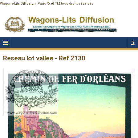
Wagons-Lits Diffusion, Paris © et TM tous droits réservés
fr
Reseau lot vallee - Ref 2130