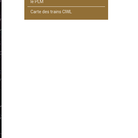
le PLM
Carte des trains CIWL